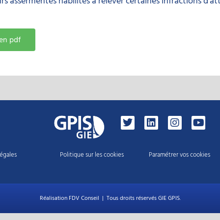
s assermentés habilités à relever certaines infractions d’a
en pdf
égales
Politique sur les cookies
Paramétrer vos cookies
Réalisation FDV Conseil
| Tous droits réservés GIE GPIS.